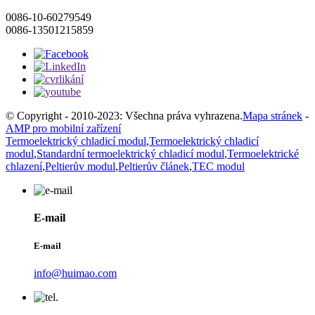
0086-10-60279549
0086-13501215859
© Copyright - 2010-2023: Všechna práva vyhrazena.
Mapa stránek
-
AMP pro mobilní zařízení
Termoelektrický chladicí modul
,
Termoelektrický chladicí
modul
,
Standardní termoelektrický chladicí modul
,
Termoelektrické
chlazení
,
Peltierův modul
,
Peltierův článek
,
TEC modul
E-mail
E-mail
info@huimao.com