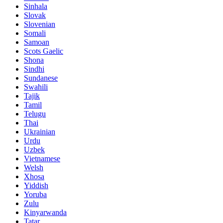
Sinhala
Slovak
Slovenian
Somali
Samoan
Scots Gaelic
Shona
Sindhi
Sundanese
Swahili
Tajik
Tamil
Telugu
Thai
Ukrainian
Urdu
Uzbek
Vietnamese
Welsh
Xhosa
Yiddish
Yoruba
Zulu
Kinyarwanda
Tatar