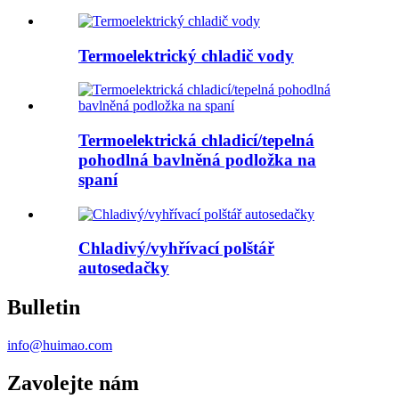
Termoelektrický chladič vody
Termoelektrická chladicí/tepelná
pohodlná bavlněná podložka na
spaní
Chladivý/vyhřívací polštář
autosedačky
Bulletin
info@huimao.com
Zavolejte nám