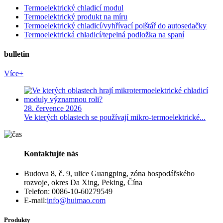
Termoelektrický chladicí modul
Termoelektrický produkt na míru
Termoelektrický chladicí/vyhřívací polštář do autosedačky
Termoelektrická chladicí/tepelná podložka na spaní
bulletin
Více+
28. července 2026
Ve kterých oblastech se používají mikro-termoelektrické...
Kontaktujte nás
Budova 8, č. 9, ulice Guangping, zóna hospodářského
rozvoje, okres Da Xing, Peking, Čína
Telefon: 0086-10-60279549
E-mail:
info@huimao.com
Produkty